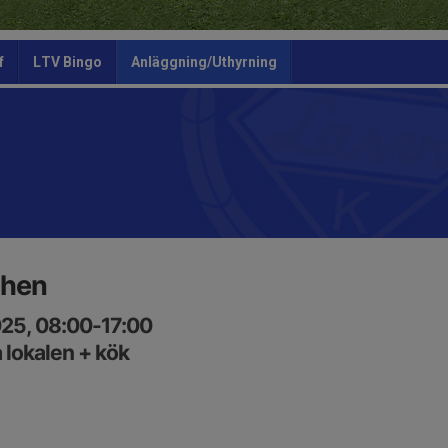
f
LTV Bingo
Anläggning/Uthyrning
chen
025, 08:00-17:00
lokalen + kök