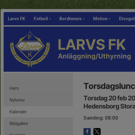
Larvs FK
Fotboll
Bordtennis
Motion
Discgol
LARVS FK
Anläggning/Uthyrning
Torsdagslun
Hem
Torsdag 20 feb 2
Nyheter
Hedensborg Stora 
Kalender
Samling: 08:00
Bildgalleri