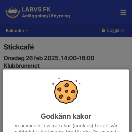
LARVS FK
Anläggning/Uthyrning
Logga in
Kalender
Stickcafé
Onsdag 26 feb 2025, 14:00-16:00
Klubbrummet
Samling: 14:00
Godkänn kakor
Vi använder oss av kakor (cookies) för att vår
webbplats ska fungera bra för dig. De används