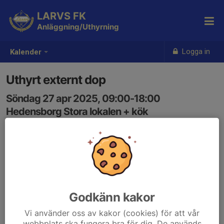
LARVS FK
Anläggning/Uthyrning
Logga in
Kalender
Uthyrt externt dop
Söndag 27 apr 2025, 09:00-18:00
Hedensborg Stora lokalen + kök
Samling: 09:00
Godkänn kakor
Vi använder oss av kakor (cookies) för att vår
webbplats ska fungera bra för dig. De används