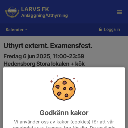
LARVS FK
Anläggning/Uthyrning
Logga in
Kalender
Uthyrt externt. Examensfest.
Fredag 6 jun 2025, 11:00-23:59
Hedensborg Stora lokalen + kök
Samling: 11:00
Godkänn kakor
Vi använder oss av kakor (cookies) för att vår
webbplats ska fungera bra för dig. De används