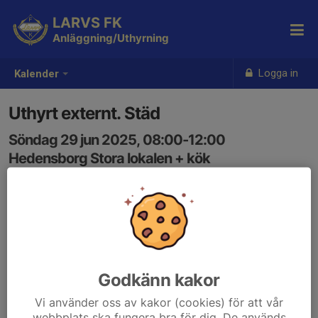
LARVS FK
Anläggning/Uthyrning
Logga in
Kalender
Uthyrt externt. Städ
Söndag 29 jun 2025, 08:00-12:00
Hedensborg Stora lokalen + kök
Samling: 08:00
Godkänn kakor
Vi använder oss av kakor (cookies) för att vår
webbplats ska fungera bra för dig. De används