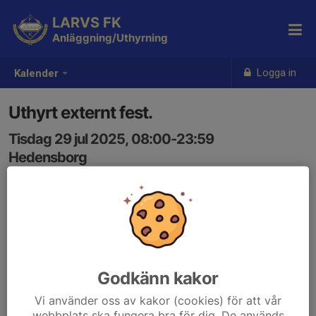
LARVS FK
Anläggning/Uthyrning
Logga in
Kalender
Uthyrt externt fest.
Tisdag 29 jul 2025, 08:00-23:59
Hedensborg
Samling: 08:00
Godkänn kakor
Vi använder oss av kakor (cookies) för att vår
webbplats ska fungera bra för dig. De används