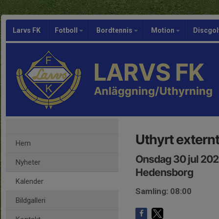
Larvs FK
Fotboll
Bordtennis
Motion
Discgol
LARVS FK
Anläggning/Uthyrning
Uthyrt externt
Hem
Onsdag 30 jul 202
Nyheter
Hedensborg
Kalender
Samling: 08:00
Bildgalleri