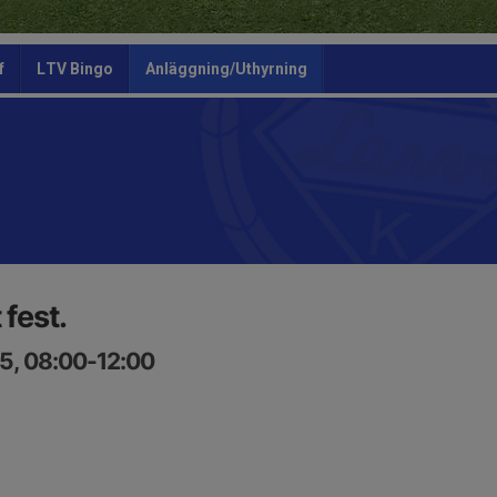
f
LTV Bingo
Anläggning/Uthyrning
 fest.
5, 08:00-12:00