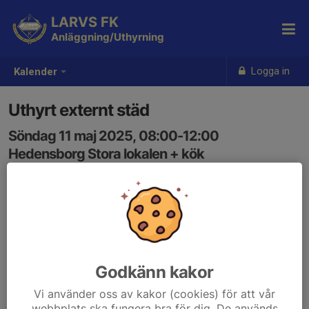
LARVS FK
Anläggning/Uthyrning
Logga in
Kalender
Uthyrt externt städ
Söndag 11 maj 2025, 08:00-12:00
Hedensborg Stora lokalen + kök
Samling: 08:00
Godkänn kakor
Vi använder oss av kakor (cookies) för att vår
webbplats ska fungera bra för dig. De används