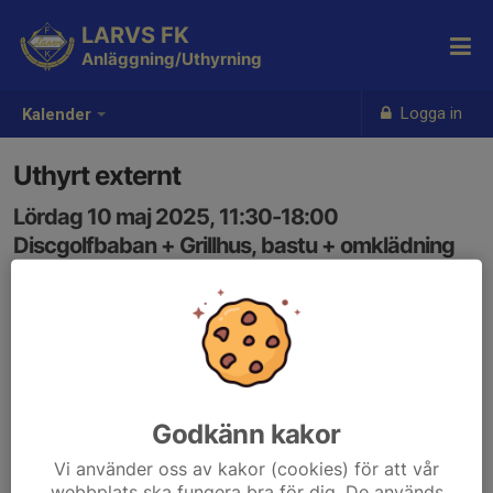
LARVS FK
Anläggning/Uthyrning
Logga in
Kalender
Uthyrt externt
Lördag 10 maj 2025, 11:30-18:00
Discgolfbaban + Grillhus, bastu + omklädning
Samling: 11:30
Godkänn kakor
Vi använder oss av kakor (cookies) för att vår
webbplats ska fungera bra för dig. De används