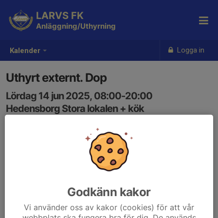
LARVS FK
Anläggning/Uthyrning
Logga in
Kalender
Uthyrt externt. Dop
Lördag 14 jun 2025, 08:00-20:00
Hedensborg Stora lokalen + kök
Samling: 08:00
Godkänn kakor
Vi använder oss av kakor (cookies) för att vår
webbplats ska fungera bra för dig. De används