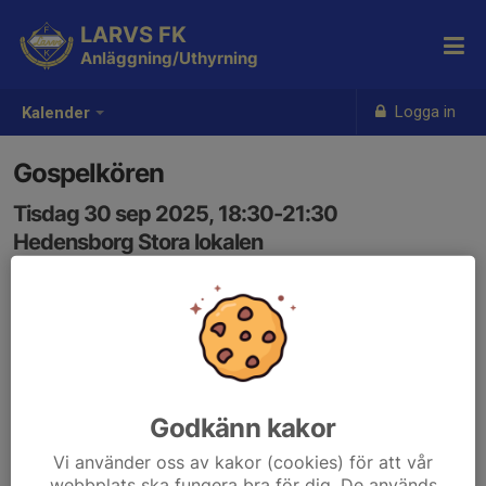
LARVS FK
Anläggning/Uthyrning
Logga in
Kalender
Gospelkören
Tisdag 30 sep 2025, 18:30-21:30
Hedensborg Stora lokalen
Samling: 18:30
Godkänn kakor
Vi använder oss av kakor (cookies) för att vår
webbplats ska fungera bra för dig. De används