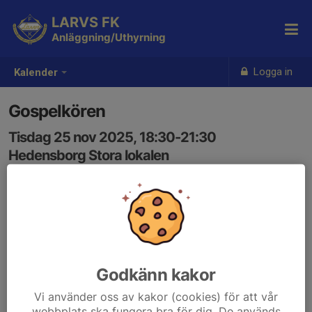
LARVS FK
Anläggning/Uthyrning
Logga in
Kalender
Gospelkören
Tisdag 25 nov 2025, 18:30-21:30
Hedensborg Stora lokalen
Samling: 18:30
Godkänn kakor
Vi använder oss av kakor (cookies) för att vår
webbplats ska fungera bra för dig. De används