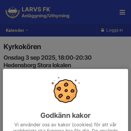
LARVS FK
Anläggning/Uthyrning
Logga in
Kalender
Kyrkokören
Onsdag 3 sep 2025, 18:00-20:30
Hedensborg Stora lokalen
Samling: 18:00
Godkänn kakor
Vi använder oss av kakor (cookies) för att vår
webbplats ska fungera bra för dig. De används