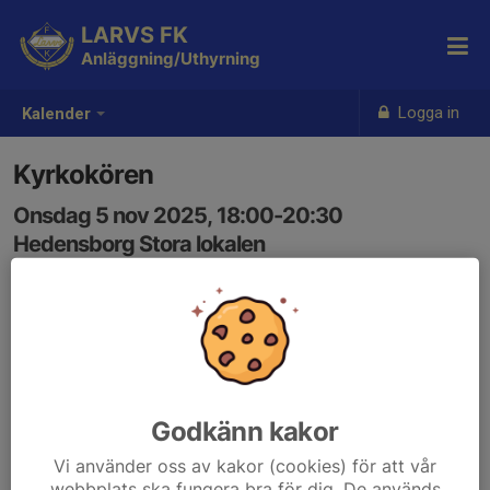
LARVS FK
Anläggning/Uthyrning
Logga in
Kalender
Kyrkokören
Onsdag 5 nov 2025, 18:00-20:30
Hedensborg Stora lokalen
Samling: 18:00
Godkänn kakor
Vi använder oss av kakor (cookies) för att vår
webbplats ska fungera bra för dig. De används