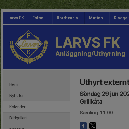
Larvs FK
Fotboll
Bordtennis
Motion
Discgol
LARVS FK
Anläggning/Uthyrning
Uthyrt externt
Hem
Söndag 29 jun 202
Nyheter
Grillkåta
Kalender
Samling: 11:00
Bildgalleri