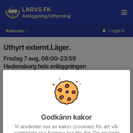
LARVS FK
Anläggning/Uthyrning
Logga in
Kalender
Uthyrt externt.Läger.
Fredag 7 aug, 08:00-23:59
Hedensborg hela anläggningen
Samling: 08:00
Godkänn kakor
Vi använder oss av kakor (cookies) för att vår
webbplats ska fungera bra för dig. De används