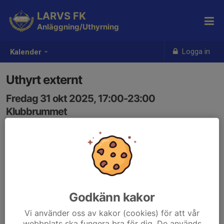
LARVS FK
Anläggning/Uthyrning
Logga in
Kalender
Uthyrt externt
Fredag 31 okt 2025, 17:00-23:00
Klubbrummet
Samling: 17:00
Godkänn kakor
Vi använder oss av kakor (cookies) för att vår
webbplats ska fungera bra för dig. De används