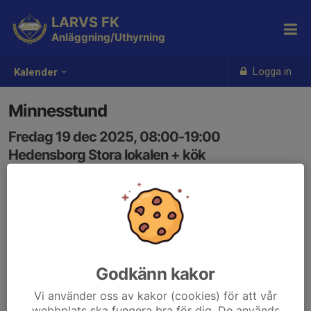
LARVS FK
Anläggning/Uthyrning
Logga in
Kalender
Minnesstund
Fredag 19 dec 2025, 08:00-19:00
Hedensborg Stora lokalen + kök
Samling: 08:00
Godkänn kakor
Vi använder oss av kakor (cookies) för att vår
webbplats ska fungera bra för dig. De används