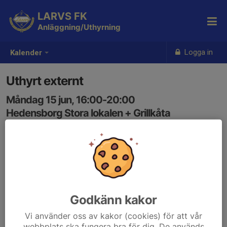
LARVS FK
Anläggning/Uthyrning
Logga in
Kalender
Uthyrt externt
Måndag 15 jun, 16:00-20:00
Hedensborg Stora lokalen + Grillkåta
Samling: 16:00
Godkänn kakor
Vi använder oss av kakor (cookies) för att vår
webbplats ska fungera bra för dig. De används