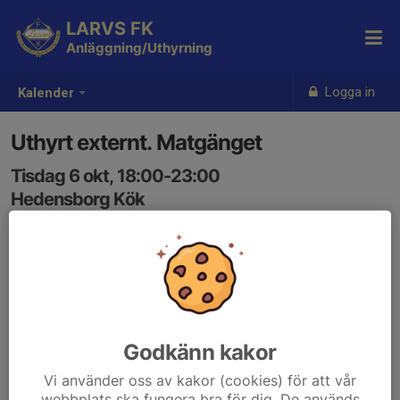
LARVS FK
Anläggning/Uthyrning
Logga in
Kalender
Uthyrt externt. Matgänget
Tisdag 6 okt, 18:00-23:00
Hedensborg Kök
Samling: 18:00
Godkänn kakor
Vi använder oss av kakor (cookies) för att vår
webbplats ska fungera bra för dig. De används