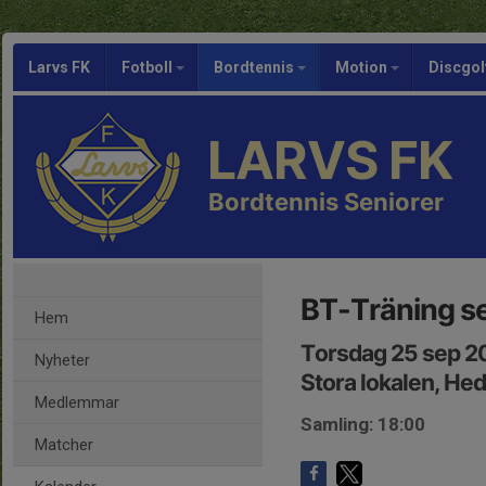
Larvs FK
Fotboll
Bordtennis
Motion
Discgol
LARVS FK
Bordtennis Seniorer
BT-Träning se
Hem
Torsdag 25 sep 2
Nyheter
Stora lokalen, He
Medlemmar
Samling: 18:00
Matcher