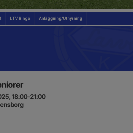
f
LTV Bingo
Anläggning/Uthyrning
niorer
025, 18:00-21:00
densborg