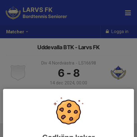
LARVS FK
Bordtennis Seniorer
Logga in
Matcher
Uddevalla BTK - Larvs FK
Div 4 Nordvästra - LS16698
6 - 8
14 dec 2024, 00:00
Samling 23:00