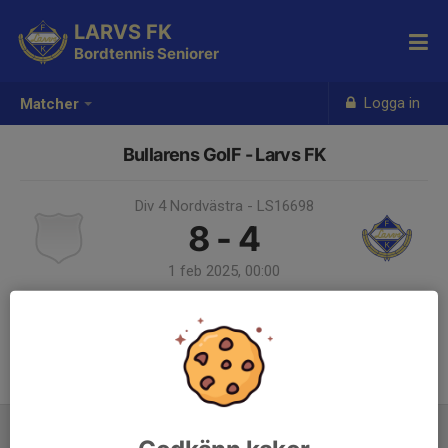
LARVS FK
Bordtennis Seniorer
Logga in
Matcher
Bullarens GoIF - Larvs FK
Div 4 Nordvästra - LS16698
8 - 4
1 feb 2025, 00:00
Samling 23:00