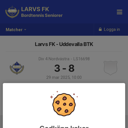
LARVS FK
Bordtennis Seniorer
Logga in
Matcher
Larvs FK - Uddevalla BTK
Div 4 Nordvästra - LS16698
3 - 8
29 mar 2025, 10:00
Samling 09:00