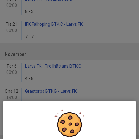
00:00
8
-
3
Tis 21
IFK Falköping BTK C - Larvs FK
00:00
7
-
7
November
Tor 6
Larvs FK - Trollhättans BTK C
00:00
4
-
8
Ons 12
Grästorps BTK B - Larvs FK
19:00
7
-
7
Tor 20
Larvs FK - Essunga S BTK
00:00
8
-
5