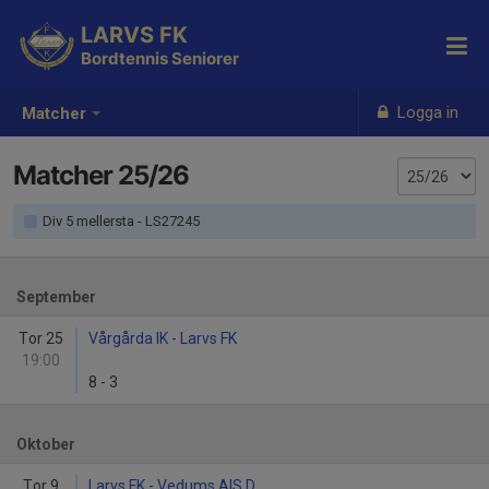
LARVS FK
Bordtennis Seniorer
Logga in
Matcher
Matcher 25/26
Div 5 mellersta - LS27245
September
Tor 25
Vårgårda IK - Larvs FK
19:00
8
-
3
Oktober
Tor 9
Larvs FK - Vedums AIS D