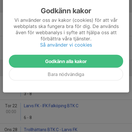
December
Godkänn kakor
Tor 4
Larvs FK - Vänersborgs BTK B
Vi använder oss av kakor (cookies) för att vår
00:00
webbplats ska fungera bra för dig. De används
8
-
4
även för webbanalys i syfte att hjälpa oss att
förbättra våra tjänster.
Tor 18
Larvs FK - Vårgårda IK
Så använder vi cookies
00:00
4
-
8
Godkänn alla kakor
Januari - 2026
Bara nödvändiga
Tor 15
Vedums AIS D - Larvs FK
00:00
3
-
8
Tor 22
Larvs FK - IFK Falköping BTK C
00:00
6
-
8
Ons 28
Trollhättans BTK C - Larvs FK