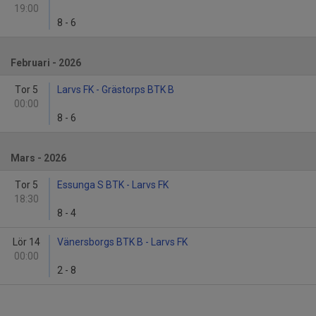
19:00
8
-
6
Februari - 2026
Tor 5
Larvs FK - Grästorps BTK B
00:00
8
-
6
Mars - 2026
Tor 5
Essunga S BTK - Larvs FK
18:30
8
-
4
Lör 14
Vänersborgs BTK B - Larvs FK
00:00
2
-
8