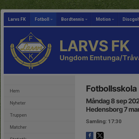
Larvs FK
Fotboll
Bordtennis
Motion
Discgol
LARVS FK
Ungdom Emtunga/Tråv
Fotbollsskola
Hem
Måndag 8 sep 202
Nyheter
Hedensborg 7 ma
Truppen
Samling: 17:30
Matcher