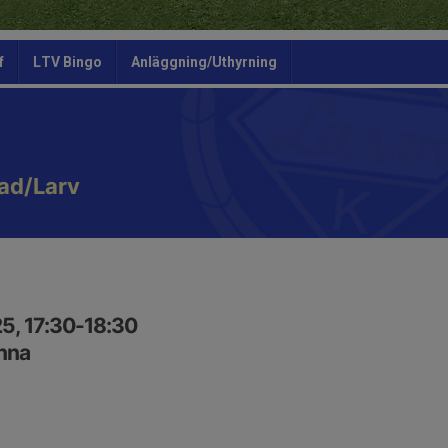
f
LTV Bingo
Anläggning/Uthyrning
ad/Larv
5, 17:30-18:30
nna