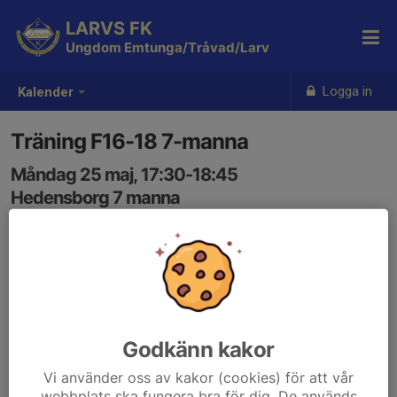
LARVS FK
Ungdom Emtunga/Tråvad/Larv
Logga in
Kalender
Träning F16-18 7-manna
Måndag 25 maj, 17:30-18:45
Hedensborg 7 manna
Samling: 17:30
Godkänn kakor
Vi använder oss av kakor (cookies) för att vår
webbplats ska fungera bra för dig. De används