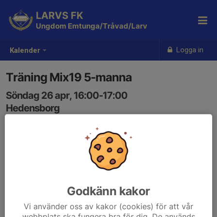
LARVS FK
Ungdom Emtunga/Tråvad/Larv
Logga in
Kalender
Träning Mix19 5-manna
Söndag 26 apr, 16:00-17:00
Hedensborg
Samling: 16:00
Godkänn kakor
Vi använder oss av kakor (cookies) för att vår
webbplats ska fungera bra för dig. De används