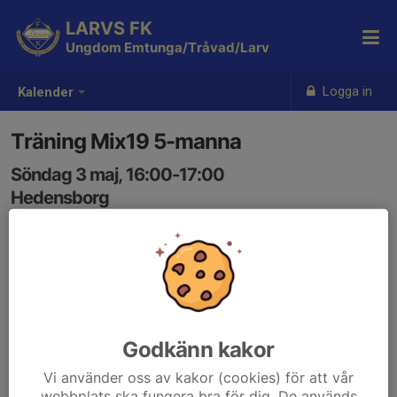
LARVS FK
Ungdom Emtunga/Tråvad/Larv
Logga in
Kalender
Träning Mix19 5-manna
Söndag 3 maj, 16:00-17:00
Hedensborg
Samling: 16:00
Godkänn kakor
Vi använder oss av kakor (cookies) för att vår
webbplats ska fungera bra för dig. De används