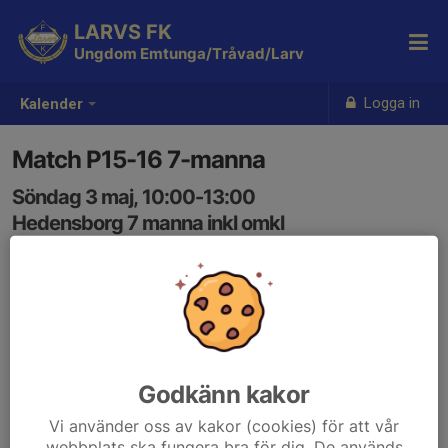
LARVS FK
Ungdom Emtunga/Tråvad/Larv
Logga in
Kalender
Match P15-16 7-manna
Söndag 3 maj, 10:00-13:00
Hedensborg 7 manna inkl omkl
Samling: 10:00
Godkänn kakor
Vi använder oss av kakor (cookies) för att vår
webbplats ska fungera bra för dig. De används