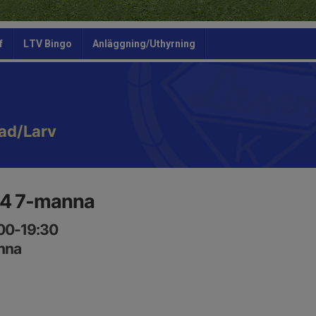
f
LTV Bingo
Anläggning/Uthyrning
ad/Larv
14 7-manna
:00-19:30
nna