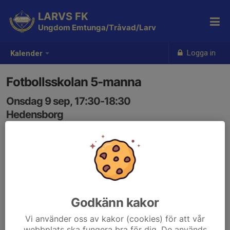
LARVS FK
Ungdom Emtunga/Tråvad/Larv
Logga in
Kalender
Fotbollsskolan 5-manna
Onsdag 9 sep, 17:30-18:30
Hedensborg
Samling: 17:30
Godkänn kakor
Vi använder oss av kakor (cookies) för att vår
webbplats ska fungera bra för dig. De används