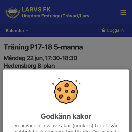
LARVS FK
Ungdom Emtunga/Tråvad/Larv
Logga in
Kalender
Träning P17-18 5-manna
Måndag 22 jun, 17:30-18:30
Hedensborg B-plan
Samling: 17:30
Godkänn kakor
Vi använder oss av kakor (cookies) för att vår
webbplats ska fungera bra för dig. De används