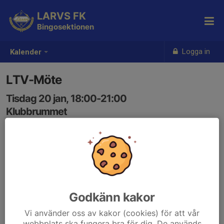
LARVS FK
Bingosektionen
Logga in
Kalender
LTV-Möte
Tisdag 20 jan, 18:00-21:00
Klubbrummet
Samling: 18:00
Godkänn kakor
Vi använder oss av kakor (cookies) för att vår
webbplats ska fungera bra för dig. De används