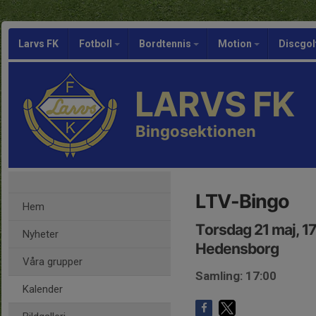
Larvs FK
Fotboll
Bordtennis
Motion
Discgol
LARVS FK
Bingosektionen
LTV-Bingo
Hem
Torsdag 21 maj, 1
Nyheter
Hedensborg
Våra grupper
Samling: 17:00
Kalender