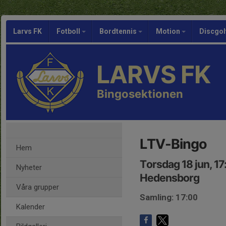
Larvs FK
Fotboll
Bordtennis
Motion
Discgol
LARVS FK
Bingosektionen
LTV-Bingo
Hem
Torsdag 18 jun, 1
Nyheter
Hedensborg
Våra grupper
Samling: 17:00
Kalender