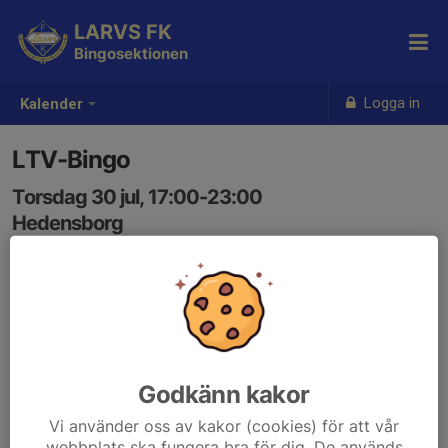
LARVS FK
Bingosektionen
Logga in
Kalender
LTV-Bingo
Torsdag 30 jul, 17:00-23:00
Hedensborg
Samling: 17:00
Godkänn kakor
Vi använder oss av kakor (cookies) för att vår
webbplats ska fungera bra för dig. De används