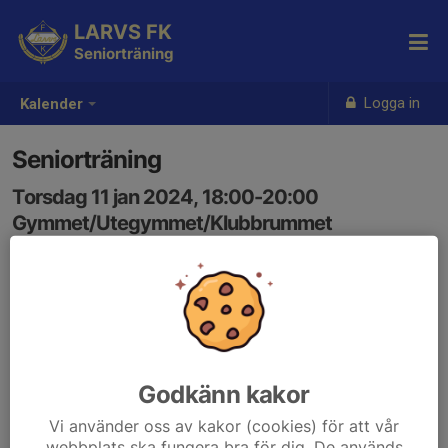
LARVS FK
Seniorträning
Logga in
Kalender
Seniorträning
Torsdag 11 jan 2024, 18:00-20:00
Gymmet/Utegymmet/Klubbrummet
Samling: 18:00
Godkänn kakor
Vi använder oss av kakor (cookies) för att vår
webbplats ska fungera bra för dig. De används