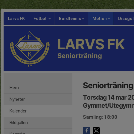
Larvs FK
Fotboll
Bordtennis
Motion
Discgol
LARVS FK
Seniorträning
Seniorträning
Hem
Torsdag 14 mar 2
Nyheter
Gymmet/Utegymm
Kalender
Samling: 18:00
Bildgalleri