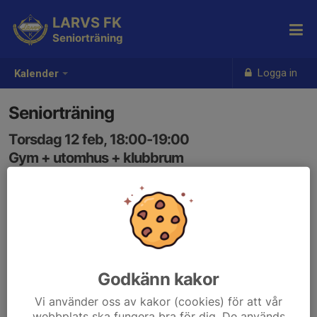
LARVS FK
Seniorträning
Logga in
Kalender
Seniorträning
Torsdag 12 feb, 18:00-19:00
Gym + utomhus + klubbrum
Samling: 18:00
Godkänn kakor
Vi använder oss av kakor (cookies) för att vår
webbplats ska fungera bra för dig. De används