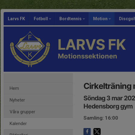
Larvs FK
Fotboll
Bordtennis
Motion
Discgol
LARVS FK
Motionssektionen
Cirkelträning
Hem
Söndag 3 mar 202
Nyheter
Hedensborg gym
Våra grupper
Samling: 16:00
Kalender