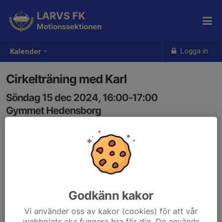
LARVS FK
Motionssektionen
Logga in
Kalender
Cirkelträning med Karl
Söndag 15 dec 2024, 16:00-17:00
Gymmet Hedensborg
Samling: 16:00
Godkänn kakor
Vi använder oss av kakor (cookies) för att vår
webbplats ska fungera bra för dig. De används