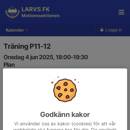
LARVS FK
Motionssektionen
Logga in
Kalender
Träning P11-12
Onsdag 4 jun 2025, 18:00-19:30
Plan
Samling: 18:00
Godkänn kakor
Vi använder oss av kakor (cookies) för att vår
webbplats ska fungera bra för dig. De används