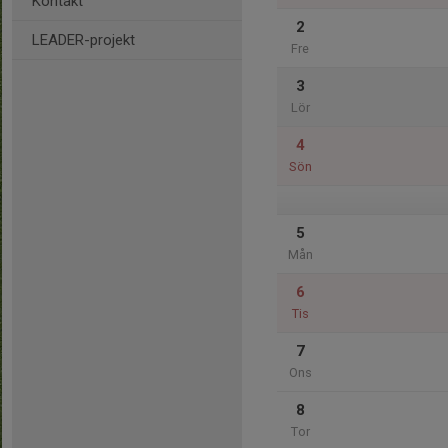
Kontakt
2
LEADER-projekt
Fre
3
Lör
4
Sön
5
Mån
6
Tis
7
Ons
8
Tor