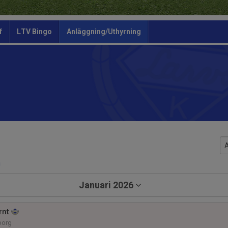
f
LTV Bingo
Anläggning/Uthyrning
a
Januari 2026
rnt
borg