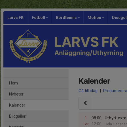
Larvs FK
Fotboll
Bordtennis
Motion
Discgol
LARVS FK
Anläggning/Uthyrning
Kalender
Hem
Gå till idag
|
Prenumerer
Nyheter
Kalender
Bildgalleri
1
08:00
Uthyrt exte
12:00
Tor
Hela Hedens