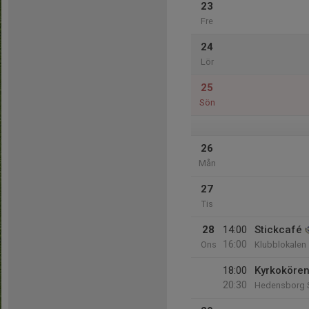
23
Fre
24
Lör
25
Sön
26
Mån
27
Tis
28
14:00
Stickcafé
16:00
Ons
Klubblokalen
18:00
Kyrkoköre
20:30
Hedensborg S