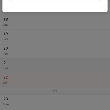
17
Tis
18
Ons
19
Tor
20
Fre
21
Lör
22
Sön
v.9
23
Mån