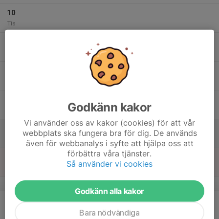
10
Tis
11
Ons
12
Tor
13
Godkänn kakor
Fre
Vi använder oss av kakor (cookies) för att vår
14
webbplats ska fungera bra för dig. De används
Lör
även för webbanalys i syfte att hjälpa oss att
förbättra våra tjänster.
15
Så använder vi cookies
Sön
v.8
Godkänn alla kakor
16
Mån
Bara nödvändiga