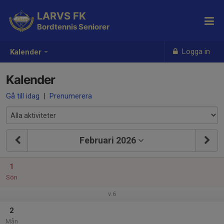
LARVS FK
Bordtennis Seniorer
Logga in
Kalender
Kalender
Gå till idag
|
Prenumerera
Februari 2026
1
Sön
v.6
2
Mån