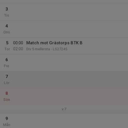
3
Tis
4
Ons
5
00:00
Match mot Grästorps BTK B
02:00
Tor
Div 5 mellersta - LS27245
6
Fre
7
Lör
8
Sön
v.7
9
Mån