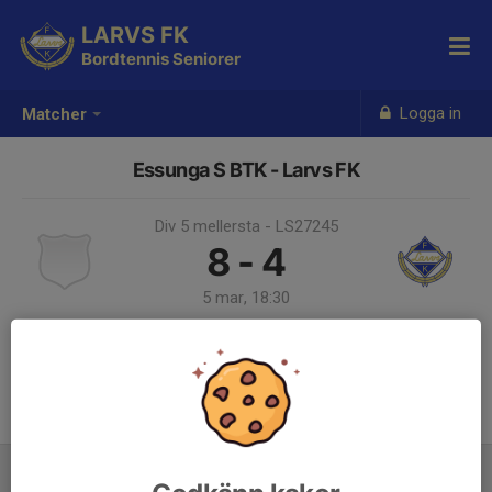
LARVS FK
Bordtennis Seniorer
Logga in
Matcher
Essunga S BTK - Larvs FK
Div 5 mellersta - LS27245
8 - 4
5 mar, 18:30
Samling 17:30