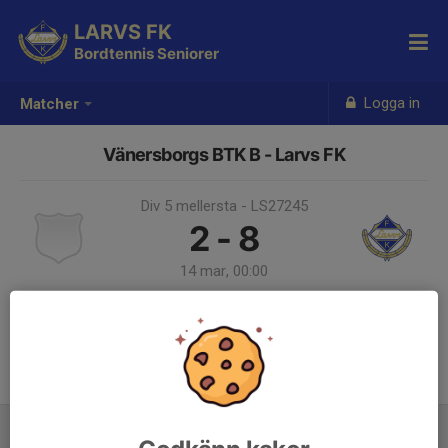
LARVS FK
Bordtennis Seniorer
Logga in
Matcher
Vänersborgs BTK B - Larvs FK
Div 5 mellersta - LS27245
2 - 8
14 mar, 00:00
Samling 23:00