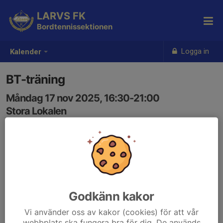
LARVS FK
Bordtennissektionen
Logga in
Kalender
BT-träning
Måndag 17 nov 2025, 16:30-21:00
Stora Lokalen
Samling: 16:30
U-träning 16.30-19.00
Seniortränig 19.00-21.00
Godkänn kakor
Vi använder oss av kakor (cookies) för att vår
webbplats ska fungera bra för dig. De används