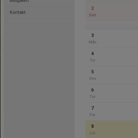
Bildgalleri
2
Kontakt
Sön
3
Mån
4
Tis
5
Ons
6
Tor
7
Fre
8
Lör