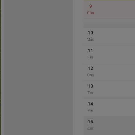
9
Sön
10
Mån
11
Tis
12
Ons
13
Tor
14
Fre
15
Lör