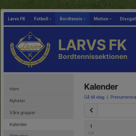
Larvs FK
Fotboll
Bordtennis
Motion
Discgol
LARVS FK
Bordtennissektionen
Kalender
Hem
Gå till idag
|
Prenumerer
Nyheter
Våra grupper
Kalender
1
Lör