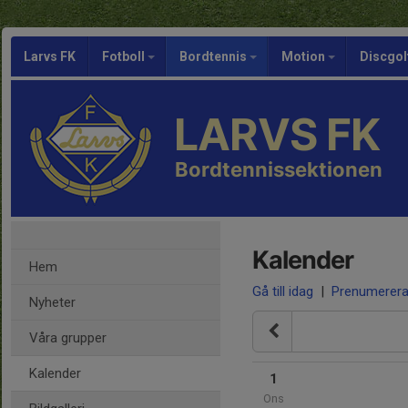
Larvs FK
Fotboll
Bordtennis
Motion
Discgol
LARVS FK
Bordtennissektionen
Kalender
Hem
Gå till idag
|
Prenumerer
Nyheter
Våra grupper
Kalender
1
Ons