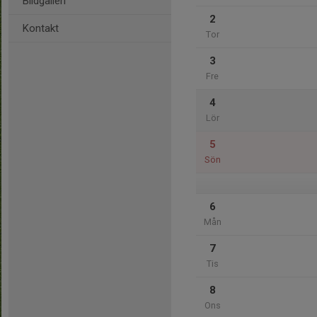
Bildgalleri
2
Kontakt
Tor
3
Fre
4
Lör
5
Sön
6
Mån
7
Tis
8
Ons